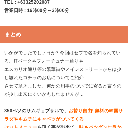
TEL : +63325202087
営業日時 : 16時00分～3時00分
まとめ
いかがでしたでしょうか? 今回はセブで名を知られてい
る、ITパークやフォーチュナー通りや
エスカリオ通り等の繁華街やメインストリートからは少
し離れたコチラのお店についてご紹介
させて頂きました。何かの用事のついでに寄ると言うの
が少し出来にくいかもしれませんが…
350ペソのサムギョプサルで、
お替り自由! 無料の韓国サ
ラダやキムチにキャベツがついてくる
セットメニュー
を頂く事が出来て、
味もバツグンに良か