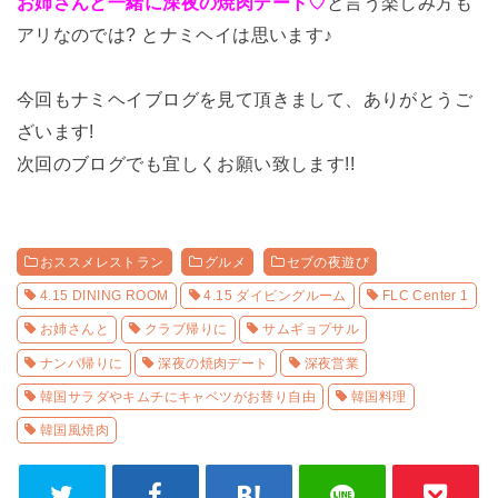
お姉さんと一緒に深夜の焼肉デート♡
と言う楽しみ方も
アリなのでは? とナミヘイは思います♪
今回もナミヘイブログを見て頂きまして、ありがとうご
ざいます!
次回のブログでも宜しくお願い致します!!
おススメレストラン
グルメ
セブの夜遊び
4.15 DINING ROOM
4.15 ダイビングルーム
FLC Center 1
お姉さんと
クラブ帰りに
サムギョプサル
ナンパ帰りに
深夜の焼肉デート
深夜営業
韓国サラダやキムチにキャベツがお替り自由
韓国料理
韓国風焼肉