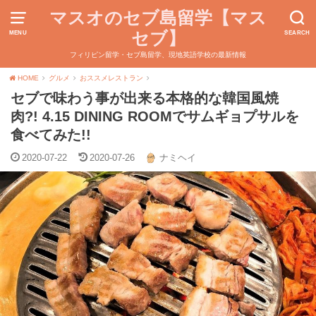
マスオのセブ島留学【マス
セブ】
MENU
SEARCH
フィリピン留学・セブ島留学、現地英語学校の最新情報
HOME
グルメ
おススメレストラン
セブで味わう事が出来る本格的な韓国風焼
肉?! 4.15 DINING ROOMでサムギョプサルを
食べてみた!!
2020-07-22
2020-07-26
ナミヘイ