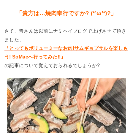
「貴方は…焼肉奉行ですか? (*’ω’*)?」
さて、皆さんは以前にナミヘイブログで上げさせて頂き
ました、
「とってもボリューミーなお肉!サムギョプサルを楽しも
う! SoMacへ行ってみた!!」
の記事について覚えておられるでしょうか?