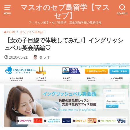
マスオのセブ島留学【マス
セブ】
MENU
SEARCH
フィリピン留学・セブ島留学、現地英語学校の最新情報
HOME
オンライン英会話
【女の子目線で体験してみた♪】イングリッシ
ュベル英会話編♡
2020-05-21
タラオ