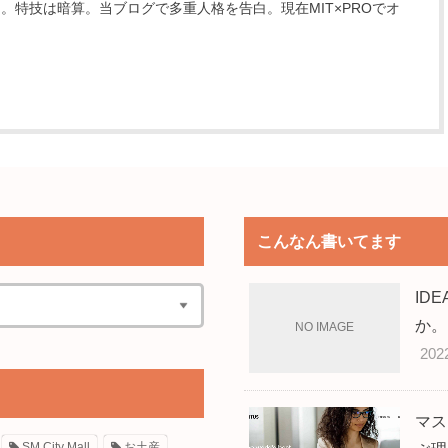
。特技は暗算。当ブログで多重人格を告白。現在MIT×PROでオ
こんなん書いてます
ID
か。
202
マス
SM City Mall
お土産