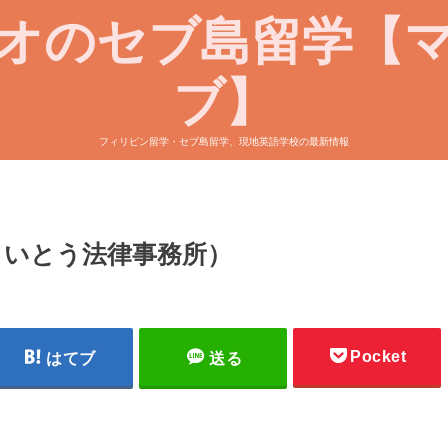
オのセブ島留学【
ブ】
フィリピン留学・セブ島留学、現地英語学校の最新情報
さいとう法律事務所）
Pocket
はてブ
送る