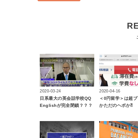
R
2020-03-24
2020-04-16
日系最大の英会話学校QQ
＜0円留学＞は超ブ
Englishが完全閉鎖？？？
かただのヘボか⁈