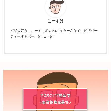
こーすけ
ピザ大好き、こーすけポよ(*‘ω‘ *) みーんなで、ピザパー
ティーするポー！(/・ω・)/！