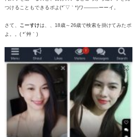
つけることもできるポよ(*´▽｀*)ワ―――ーーイ。
さて、
こーすけ
は、、18歳～26歳で検索を掛けてみたポ
よ。。( *´艸｀)