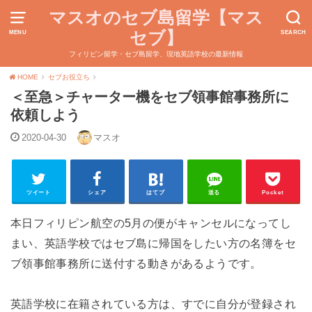
マスオのセブ島留学【マス
セブ】
MENU
SEARCH
フィリピン留学・セブ島留学、現地英語学校の最新情報
HOME
セブお役立ち
＜至急＞チャーター機をセブ領事館事務所に
依頼しよう
2020-04-30
マスオ
ツイート
シェア
はてブ
送る
Pocket
本日フィリピン航空の5月の便がキャンセルになってし
まい、英語学校ではセブ島に帰国をしたい方の名簿をセ
ブ領事館事務所に送付する動きがあるようです。
英語学校に在籍されている方は、すでに自分が登録され