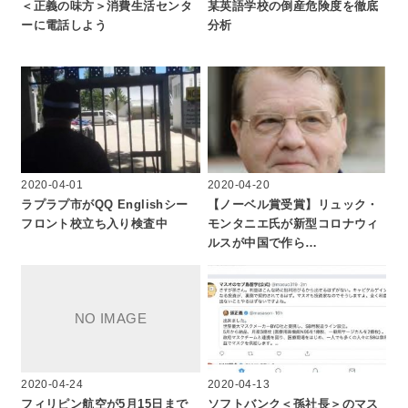
＜正義の味方＞消費生活センタ
某英語学校の倒産危険度を徹底
ーに電話しよう
分析
2020-04-01
2020-04-20
ラプラプ市がQQ Englishシー
【ノーベル賞受賞】リュック・
フロント校立ち入り検査中
モンタニエ氏が新型コロナウィ
ルスが中国で作ら…
2020-04-24
2020-04-13
フィリピン航空が5月15日まで
ソフトバンク＜孫社長＞のマス