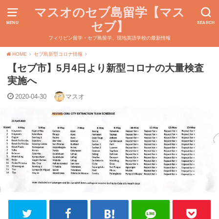
マスオのセブ島留学【マス
セブ】
MENU
SEARCH
フィリピン留学・セブ島留学、現地英語学校の最新情報
HOME
セブ島新型コロナ情報
【セブ市】5月4日より新型コロナの大量検査
実施へ
2020-04-30
マスオ