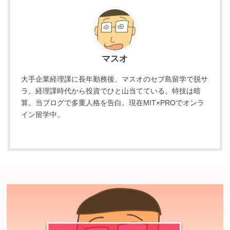
マスオ
大手企業経理課に長年勤務後、マスオのセブ島留学で脱サ
ラ。経理課時代から投資でひと山当てている。特技は暗
算。当ブログで多重人格を告白。現在MIT×PROでオンラ
イン留学中。