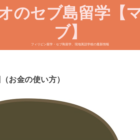
オのセブ島留学【
ブ】
フィリピン留学・セブ島留学、現地英語学校の最新情報
回（お金の使い方）