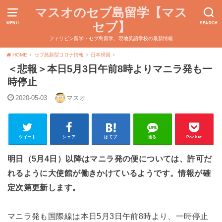
マスオのセブ島留学【マス
セブ】
MENU
SEARCH
フィリピン留学・セブ島留学、現地英語学校の最新情報
HOME
セブ島新型コロナ情報
日本帰国
＜悲報＞本日5月3日午前8時よりマニラ発も一
時停止
2020-05-03
マスオ
ツイート
シェア
はてブ
送る
Pocket
明日（5月4日）以降はマニラ発の便については、許可だ
れるように大使館が働きかけているようです。情報が確
定次第更新します。
マニラ発も国際線は本日5月3日午前8時より、一時停止