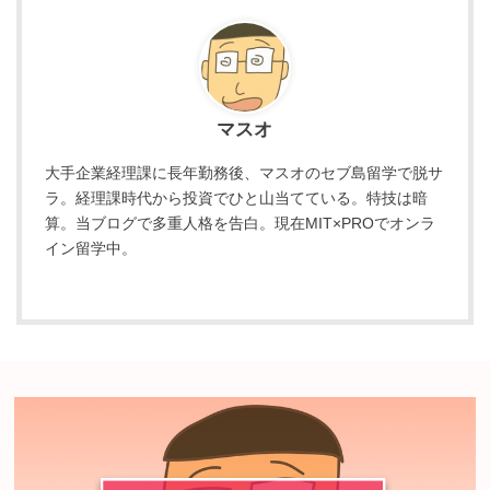
マスオ
大手企業経理課に長年勤務後、マスオのセブ島留学で脱サ
ラ。経理課時代から投資でひと山当てている。特技は暗
算。当ブログで多重人格を告白。現在MIT×PROでオンラ
イン留学中。