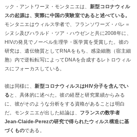
ック・アントワーヌ・モンタニエは、
新型コロナウィル
スの起源は、実際に中国の実験室であると述べている。
モンタニエはウィルス学者で、フランソワーズ・バレ＝
シヌシ及びハラルド・ツア・ハウゼンと共に2008年に、
HIVの発見でノーベル生理学・医学賞を受賞した。彼の
研究は、遺伝物質としてRNAをもち、感染細胞（宿主細
胞）内で逆転転写によってDNAを合成するレトロウィル
スにフォーカスしている。
彼は同様に、
新型コロナウィルスはHIV分子を含んでい
る
と、具体的に述べた。彼の経歴と研究業績からみる
に、彼がそのような分析をする資格があることは明白
だ。モンタニエが出した結論は、
フランスの数学者
Jean-Claide-Perezの研究で得られたウィルス構造に基
づくもの
である。