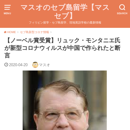
マスオのセブ島留学【マス
セブ】
MENU
SEARCH
フィリピン留学・セブ島留学、現地英語学校の最新情報
HOME
セブ島新型コロナ情報
【ノーベル賞受賞】リュック・モンタニエ氏
が新型コロナウィルスが中国で作られたと断
言
2020-04-20
マスオ