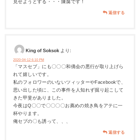
見せようとする・・・陳腐です！
返信する
King of Soksok
より:
2020-04-12 6:10 PM
「マスセブ」にも〇〇〇和僑会の悪行が取り上げら
れて嬉しいです。
私のフォロワーのいないツィッターやFacebookで、
思い出した頃に、この事件を人知れず掘り起こして
きた甲斐がありました。
今夜はQ〇〇で〇〇〇〇お薦めの焼き鳥をアテに一
杯やります。
俺セブの〇も誘って、、、
返信する