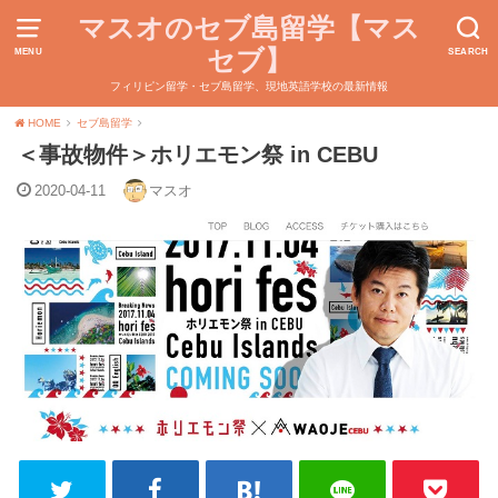
マスオのセブ島留学【マス
セブ】
MENU
SEARCH
フィリピン留学・セブ島留学、現地英語学校の最新情報
HOME
セブ島留学
＜事故物件＞ホリエモン祭 in CEBU
2020-04-11
マスオ