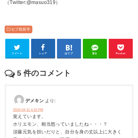
（Twitter:@masuo319）
セブ島留学
ツイート
シェア
はてブ
送る
Pocket
5
件のコメント
デメキン
より:
2020-04-11 4:32 PM
覚えています。
ホリエモン、相当怒っていましたね・・・？
須藤元気を担いだりと、自分を身の丈以上に大きく