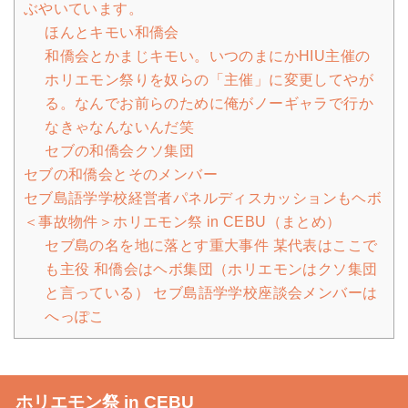
ぶやいています。
ほんとキモい和僑会
和僑会とかまじキモい。いつのまにかHIU主催の
ホリエモン祭りを奴らの「主催」に変更してやが
る。なんでお前らのために俺がノーギャラで行か
なきゃなんないんだ笑
セブの和僑会クソ集団
セブの和僑会とそのメンバー
セブ島語学学校経営者パネルディスカッションもヘボ
＜事故物件＞ホリエモン祭 in CEBU（まとめ）
セブ島の名を地に落とす重大事件 某代表はここで
も主役 和僑会はヘボ集団（ホリエモンはクソ集団
と言っている） セブ島語学学校座談会メンバーは
へっぽこ
ホリエモン祭 in CEBU