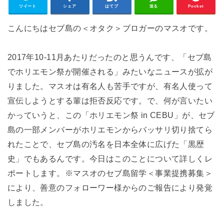
ツイート
シェア
はてブ
送る
Pocket
こんにちはセブ島の＜オタク＞ブロガーのマスオです。
2017年10-11月あたりだったのと思うんです、「セブ島
でホリエモン祭が開催される」みたいなニュースが拡が
りました。マスオは有名人も苦手ですが、有名人使って
宣伝しようとする輩は拒否反応です。で、何が言いたい
かっていうと、この「ホリエモン祭 in CEBU」が、セブ
島の一部メンバーがホリエモンからバッサリ切り捨てら
れたことで、セブ島の汚名を日本全体に広げた「黒歴
史」でもあるんです。今日はこのことについて詳しくレ
ポートします。※マスオのセブ島留学＜事業提携募集＞
により、善意のフォローワー様からのご報告により発覚
しました。