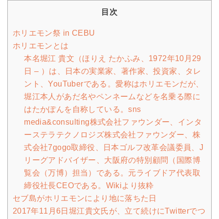
目次
ホリエモン祭 in CEBU
ホリエモンとは
本名堀江 貴文（ほりえ たかふみ、1972年10月29
日 – ）は、日本の実業家、著作家、投資家、タレ
ント、YouTuberである。愛称はホリエモンだが、
堀江本人があだ名やペンネームなどを名乗る際に
はたかぽんを自称している。sns
media&consulting株式会社ファウンダー、インタ
ーステラテクノロジズ株式会社ファウンダー、株
式会社7gogo取締役、日本ゴルフ改革会議委員、J
リーグアドバイザー、大阪府の特別顧問（国際博
覧会（万博）担当）である。元ライブドア代表取
締役社長CEOである。Wikiより抜粋
セブ島がホリエモンにより地に落ちた日
2017年11月6日堀江貴文氏が、立て続けにTwitterでつ