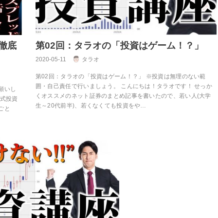
徹底
第02回：タラオの「投資はゲーム！？」
2020-05-11
タラオ
第02回：タラオの「投資はゲーム！？」 ※投資は無理のない範
囲・自己責任で行いましょう。 こんにちは！タラオです！ せっか
願いし
くオススメのネット証券のまとめ記事を書いたので、若い人(大学
株式投資
生～20代前半)、若くなくても投資をや…
ごと