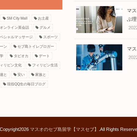
マス
SM City Mall
お土産
ぶ理
202
オンライン英会話
グルメ
ペシャルマッサージ
スポーツ
ーン
セブ島トイレブロガー
マス
学
タピオカ
デート
202
ィリピン文化
フィリピン生活
達と
安い
家族と
現役QQ生の毎日ブログ
Copyright2026
マスオのセブ島留学【マスセブ】
.All Rights Reserve