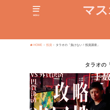
マス
MENU
HOME
投資
タラオの「負けない！投資講座」
タラオの