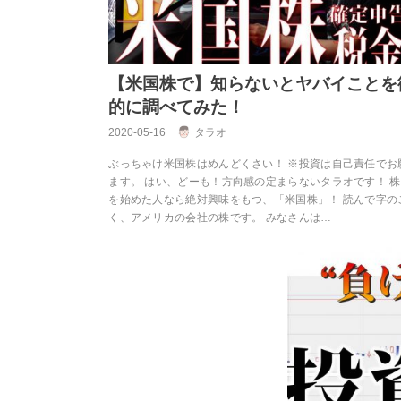
【米国株で】知らないとヤバイことを
的に調べてみた！
2020-05-16
タラオ
ぶっちゃけ米国株はめんどくさい！ ※投資は自己責任でお
ます。 はい、どーも！方向感の定まらないタラオです！ 
を始めた人なら絶対興味をもつ、「米国株」！ 読んで字の
く、アメリカの会社の株です。 みなさんは…