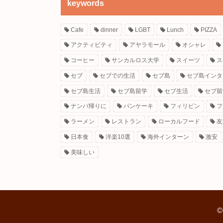
keywords
Cafe
dinner
LGBT
Lunch
PIZZA
アクティビティ
アヤラモール
オシャレ
コーヒー
サンカルロス大学
スイーツ
ス
セブ
セブでの生活
セブ島
セブ島インタ
セブ島生活
セブ島留学
セブ生活
セブ留
ナンパ帰りに
パンケーキ
フィリピン
フ
ラーメン
レストラン
ローカルフード
友
日本食
洋楽10選
海外インターン
激安
美味しい
©