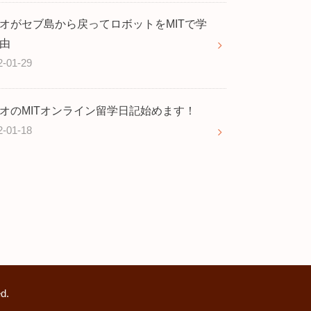
オがセブ島から戻ってロボットをMITで学
由
2-01-29
オのMITオンライン留学日記始めます！
2-01-18
d.