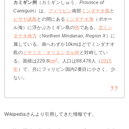
カミギン州
（カミギンしゅう、
Province of
Camiguin
）は、
フィリピン
南部
ミンダナオ島
と
ビサヤ諸島
との間にある
ミンダナオ海
（ボホー
ル海）に浮かぶカミギン島の
州
である。
北ミン
ダナオ地方
（
Northern Mindanao, Region X
）に
属している。南へわずか10kmほどでミンダナオ
島の
ミサミス・オリエンタル州
と対峙してい
2
る。面積は229.8
km
、人口は88,478人（
2015
年
）で、共にフィリピン国内2番目に小さく、少
ない。
Wikipediaさんより引用してきた情報です。