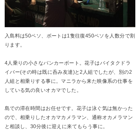
入島料は50ペソ、ボートは1隻往復450ペソを人数分で割
ります。
4人乗りの小さなバンカーボート。花子はバイタクドラ
イバー(その時は既に呑み友達)と2人組でしたが、別の2
人組と相乗りする事に。マニラから来た映像系の仕事を
している気の良いオカマでした。
島での滞在時間はお任せです。花子は泳ぐ気は無かった
ので、相乗りしたオカマカメラマン、通称オカメラマン
と相談し、30分後に迎えに来てもらう事に。