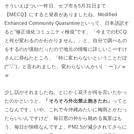
そういえばつい一昨日、セブ市を5月31日まで
【MECQ】にすると発表がありましたね。Modified
Enhanced Community Quarantineといって、日本語訳す
ると”修正強化コミュニティ検疫”です。「今までのECQ
と何が変わるのかわかりません。」と、自分で調べもの
をするのが億劫だったので地元の情報に詳しいこーすけ
さんに尋ねたところ、「特に変わらないということだぽ
(*’▽’)」と言われました。変わらないんかい( ｀ー´)ノｗ
ｗ
少し話がそれましたね。とにかく花子が何を言いたかっ
たのかというと、
「そろそろ外出禁止飽きたわ」
ってと
こなんです。いや、これで今沖縄みたいに梅雨とかだっ
たらいいんですけど、毎日窓の外から眺める風景はも
う、毎日が快晴なんですよ。PM2.5が減少されてさらに