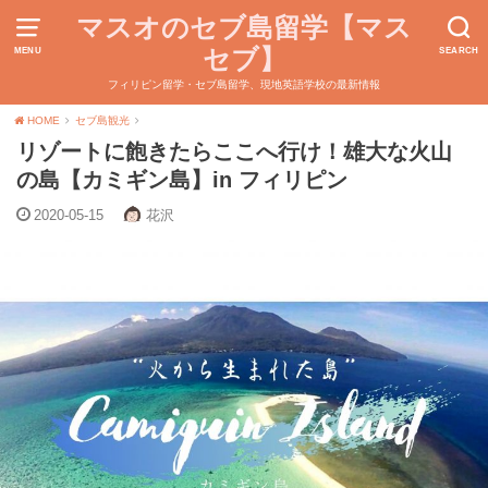
マスオのセブ島留学【マス
セブ】
MENU
SEARCH
フィリピン留学・セブ島留学、現地英語学校の最新情報
HOME
セブ島観光
リゾートに飽きたらここへ行け！雄大な火山
の島【カミギン島】in フィリピン
2020-05-15
花沢