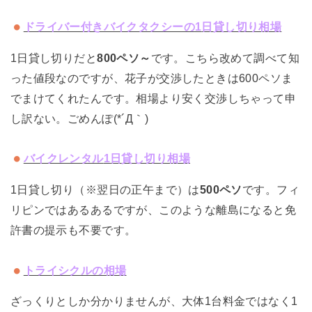
ドライバー付きバイクタクシーの
1
日貸し切り相場
1日貸し切りだと
800ペソ～
です。こちら改めて調べて知
った値段なのですが、花子が交渉したときは600ペソま
でまけてくれたんです。相場より安く交渉しちゃって申
し訳ない。ごめんぽ(*´Д｀)
バイクレンタル
1
日貸し切り相場
1日貸し切り（※翌日の正午まで）は
500ペソ
です。フィ
リピンではあるあるですが、このような離島になると免
許書の提示も不要です。
トライシクルの相場
ざっくりとしか分かりませんが、大体1台料金ではなく1