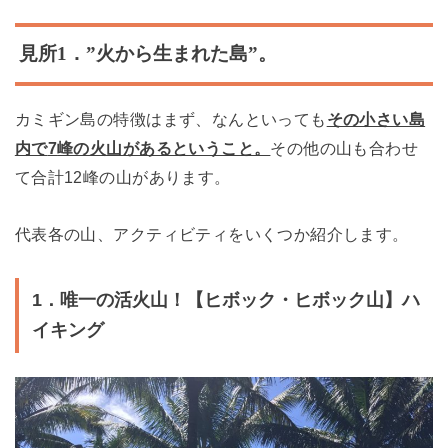
見所
1
．
”
火から生まれた島
”
。
カミギン島の特徴はまず、なんといっても
その小さい島
内で
7
峰の火山があるということ。
その他の山も合わせ
て合計
12
峰の山があります。
代表各の山、アクティビティをいくつか紹介します。
1．唯一の活火山！【ヒボック・ヒボック山】ハ
イキング