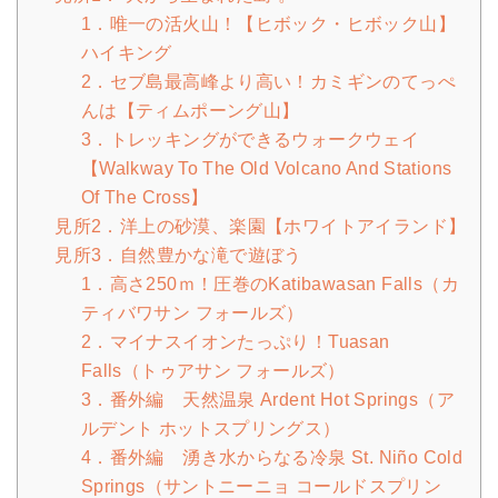
1．唯一の活火山！【ヒボック・ヒボック山】
ハイキング
2．セブ島最高峰より高い！カミギンのてっぺ
んは【ティムポーング山】
3．トレッキングができるウォークウェイ
【Walkway To The Old Volcano And Stations
Of The Cross】
見所2．洋上の砂漠、楽園【ホワイトアイランド】
見所3．自然豊かな滝で遊ぼう
1．高さ250ｍ！圧巻のKatibawasan Falls（カ
ティバワサン フォールズ）
2．マイナスイオンたっぷり！Tuasan
Falls（トゥアサン フォールズ）
3．番外編 天然温泉 Ardent Hot Springs（ア
ルデント ホットスプリングス）
4．番外編 湧き水からなる冷泉 St. Niño Cold
Springs（サントニーニョ コールドスプリン