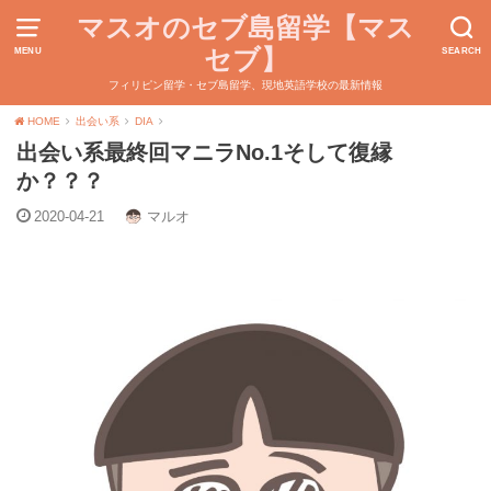
マスオのセブ島留学【マス
セブ】
MENU
SEARCH
フィリピン留学・セブ島留学、現地英語学校の最新情報
HOME
出会い系
DIA
出会い系最終回マニラNo.1そして復縁
か？？？
2020-04-21
マルオ