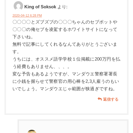
King of Soksok
より:
2020-04-12 6:28 PM
〇〇〇〇とズブズブの〇〇〇ちゃんのセブポットや
〇〇〇の俺セブを凌駕するホワイトサイトになって
下さいね。
無料で記事にしてくれるなんてありがとうございま
す。
うちには、オススメ語学学校１位掲載に200万円を払
う経費もありません、、、。
変な予告もあるようですが、マンダウエ警察署署長
に小銭を握らせて警察官の用心棒を2,3人雇うのもい
いでしょう。マンダウエじゃ範囲が狭過ぎですね。
返信する