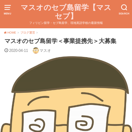
マスオのセブ島留学【マス
セブ】
MENU
SEARCH
フィリピン留学・セブ島留学、現地英語学校の最新情報
HOME
ブログ運営
マスオのセブ島留学＜事業提携先＞大募集
2020-04-11
マスオ