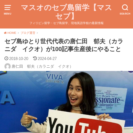
マスオのセブ島留学【マス
セブ】
MENU
SEARCH
フィリピン留学・セブ島留学、現地英語学校の最新情報
HOME
ブログ運営
セブ島ゆとり世代代表の唐仁田 郁夫（カラ
ニダ イクオ）が100記事生産後にやること
2018-10-20
2024-04-27
唐仁田 郁夫（カラニダ イクオ）