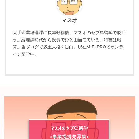
マスオ
大手企業経理課に長年勤務後、マスオのセブ島留学で脱サ
ラ。経理課時代から投資でひと山当てている。特技は暗
算。当ブログで多重人格を告白。現在MIT×PROでオンラ
イン留学中。