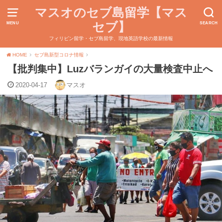
マスオのセブ島留学【マス
セブ】
MENU
SEARCH
フィリピン留学・セブ島留学、現地英語学校の最新情報
HOME
セブ島新型コロナ情報
【批判集中】Luzバランガイの大量検査中止へ
2020-04-17
マスオ