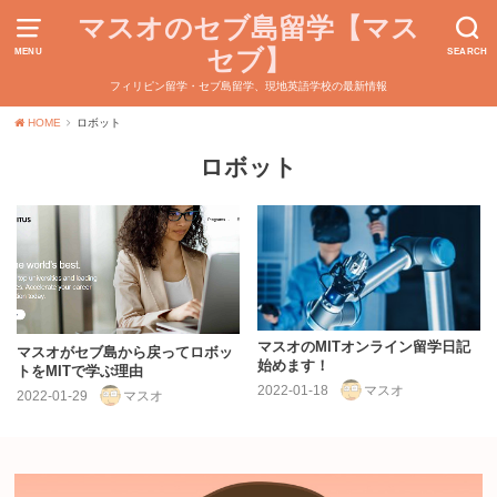
マスオのセブ島留学【マス
セブ】
MENU
SEARCH
フィリピン留学・セブ島留学、現地英語学校の最新情報
HOME
ロボット
ロボット
マスオのMITオンライン留学日記
マスオがセブ島から戻ってロボッ
始めます！
トをMITで学ぶ理由
2022-01-18
マスオ
2022-01-29
マスオ